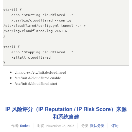
start() {

    echo "Starting cloudflared..."

    /usr/bin/cloudflared --config 
/etc/cloudflared/config.yml tunnel run > 
/var/log/cloudflared.log 2>&1 &

}

stop() {

    echo "Stopping cloudflared..."

    killall cloudflared

chmod +x /etc/init.d/cloudflared
/etc/init.d/cloudflared enable
/etc/init.d/cloudflared start
IP 风险评分（IP Reputation / IP Risk Score）来源
和系统自建
作者:
forthxu
时间:
November 28, 2025
分类:
默认分类
评论