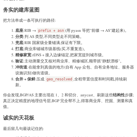
务实的建库蓝图
把方法串成一条可执行的路径:
底座
:RIB →
(用 pyasn 等把"前缀 → AS"建起来)。
prefix + asn
分类
:判 AS 类型,不同类型走不同策略。
兜底
:RIR 国家级全量铺满,保证有下限。
打底
:商业库铺城市级基线(买,不重复造)。
精修家宽
:rDNS + 接入边缘锚定,把家宽提到城市级。
验证
:主动测量交叉核对商业库、精修城区,顺带抓"静默漂移"。
冲街道
:在能拿到真值的地方(自有 App 众包、自有业务地址、服务器
设施识别)做街道级。
合并 + 保鲜
:压成
,全程带置信度和时间戳,持续刷
geo_resolved
新。
结构性
你会发现,BGP/AS 主要出现在 1、2 和切分、anycast、刷新这些
步骤;
真正决定精度的地理信号层,BGP 完全帮不上,得靠商业库、挖掘、测量和真
值。
诚实的天花板
最后留几句最该记住的: