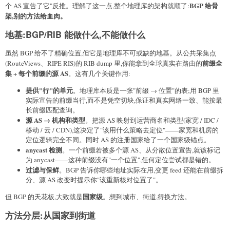
BGP 给骨
个 AS 宣告了它"反推。理解了这一点,整个地理库的架构就顺了:
架,别的方法给血肉。
地基:BGP/RIB 能做什么,不能做什么
虽然 BGP 给不了精确位置,但它是地理库不可或缺的地基。从公共采集点
前缀全
(RouteViews、RIPE RIS)的 RIB dump 里,你能拿到全球真实在路由的
集 + 每个前缀的源 AS
。这有几个关键作用:
提供"行"的单元
。地理库本质是一张"前缀 → 位置"的表;用 BGP 里
实际宣告的前缀当行,而不是凭空切块,保证和真实网络一致、能按最
长前缀匹配查询。
源 AS → 机构和类型
。把源 AS 映射到运营商名和类型(家宽 / IDC /
移动 / 云 / CDN),这决定了"该用什么策略去定位"——家宽和机房的
定位逻辑完全不同。同时 AS 的注册国家给了一个国家级锚点。
anycast 检测
。一个前缀若被多个源 AS、从分散位置宣告,就该标记
为 anycast——这种前缀没有"一个位置",任何定位尝试都是错的。
过滤与保鲜
。BGP 告诉你哪些地址实际在用,变更 feed 还能在前缀拆
分、源 AS 改变时提示你"该重新核对位置了"。
国家级
但 BGP 的天花板,大致就是
。想到城市、街道,得换方法。
方法分层:从国家到街道