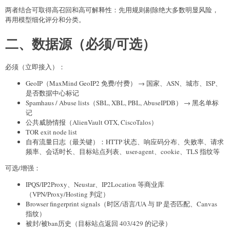
两者结合可取得高召回和高可解释性：先用规则剔除绝大多数明显风险，
再用模型细化评分和分类。
二、数据源（必须/可选）
必须（立即接入）：
GeoIP（MaxMind GeoIP2 免费/付费） → 国家、ASN、城市、ISP、
是否数据中心标记
Spamhaus / Abuse lists（SBL, XBL, PBL, AbuseIPDB） → 黑名单标
记
公共威胁情报（AlienVault OTX, CiscoTalos）
TOR exit node list
自有流量日志（最关键）：HTTP 状态、响应码分布、失败率、请求
频率、会话时长、目标站点列表、user-agent、cookie、TLS 指纹等
可选/增强：
IPQS/IP2Proxy、Neustar、IP2Location 等商业库
（VPN/Proxy/Hosting 判定）
Browser fingerprint signals（时区/语言/UA 与 IP 是否匹配、Canvas
指纹）
被封/被ban历史（目标站点返回 403/429 的记录）