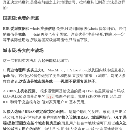
真正决定精度的,是叠在前缀之上的地理信号。按精度从低到高,方法是这样
的:
国家级:免费的兜底
RIR 委派数据
whois 注册信息
和
,免费,只能到国家级(whois 偶尔到省)。它们
兜底
的价值是
——保证再差也有个国家。注意这是"注册/分配"国家,不一定
等于实际使用地,所以连国家级都可能错,只能当下限。
城市级:务实的主战场
这一层有四类方法,组合起来能稳到城市:
1. 商业地理库(务实主力)。
MaxMind、IP2Location,以及国内城市级最准的
ipdb 等。它们已经替你做完了测量和挖掘,直接给"前缀 → 城市"。对绝大多
这应该是城市级基线——买,而不是重复造轮子
数自建者,
。
2. rDNS 主机名挖掘。
很多运营商基础设施的反向 DNS 名里藏着城市码或
机场码,比如路由器名里的
指向圣何塞。批量解析这些 PTR 记录,对
sjc
IDC 和骨干设施很有效;但对家宽用户 IP 基本无用。
3. 接入边缘 / BRAS 锚定(家宽的正解)。
这是个聪明的反转。家宽用户 IP 又
接入设施(BRAS、城域网核心、OLT 局
动又散,直接定位很难;但用户前面的
端)是物理固定在某个城市机房里的
接入边
,而且用户挂在本地城域网下,所以
缘的城市 ≈ 用户的城市
。做法是:先把"接入设施 IP → 城市"这层地标建准