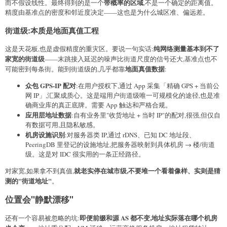
带概率的区域
而不假设线性。最终得到的是一个
,不是一个确定的距离值。
精度由基准点的密度和邻近度决定——这也是为什么城区准、偏远差。
街道级:本质是地面真值工程
纯网络测量基本到不了
这是天花板,也是虚假精度的重灾区。要说一句实话:
家宽的街道级
——末跳接入延迟的噪声比街道尺度的信号还大,基准点也不
地面真值数据
可能密到每条街。能到街道级的,几乎都靠
:
众包 GPS-IP 配对
:在用户授权下,通过 App 采集「精确 GPS + 当前公
网 IP」,汇聚成质心。这是端用户街道级唯一可规模化的途径,也是准
确商业库的真正底牌。需要 App 触达和严格合规。
应用层地址数据
:自有业务里"收货地址 + 当时 IP"的配对,很强,但仅自
有数据可用,且隐私敏感。
机房设施识别
:对服务器类 IP,通过 rDNS、已知 DC 地址段、
PeeringDB 里登记的设施地址,把服务器映射到具体机房 → 楼/街道
级。这是对 IDC 很实用的一条正经路径。
就老实停在城市级,不要堆一个看着像样、实则是猜
对家宽,如果拿不到真值,
测的"街道地址"
。
位置会"静默漂移"
即便前缀和源 AS 都不变,地址实际落在哪个机房
还有一个容易被忽略的坑: