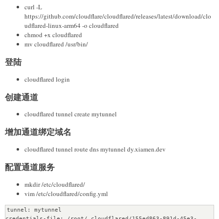
curl -L
https://github.com/cloudflare/cloudflared/releases/latest/download/clo
udflared-linux-arm64 -o cloudflared
chmod +x cloudflared
mv cloudflared /usr/bin/
登陆
cloudflared login
创建通道
cloudflared tunnel create mytunnel
增加通道绑定域名
cloudflared tunnel route dns mytunnel dy.xiamen.dev
配置通道服务
mkdir /etc/cloudflared/
vim /etc/cloudflared/config.yml
tunnel: mytunnel

credentials-file: /root/.cloudflared/155ed863-891d-45e3-