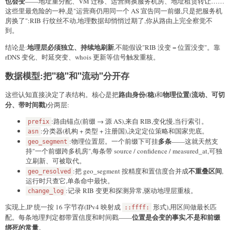
也会变
——地址重分配、VM 迁移、运营商换服务机房、地址租赁转让……
这些里最危险的一种,是"运营商仍用同一个 AS 宣告同一前缀,只是把服务机
房换了":RIB 行纹丝不动,地理数据却悄悄过期了,你从路由上完全察觉不
到。
地理层必须独立、持续地刷新
结论是:
,不能假设"RIB 没变 = 位置没变"。靠
rDNS 变化、时延突变、whois 更新等信号触发重核。
数据模型:把"稳"和"流动"分开存
路由身份(稳)
物理位置(流动、可切
这些认知直接决定了表结构。核心是把
和
分、带时间戳)
分两层:
:路由锚点(前缀 → 源 AS),来自 RIB,变化慢,当行索引。
prefix
:分类器(机构 + 类型 + 注册国),决定定位策略和国家兜底。
asn
多条
:物理位置层。一个前缀下可挂
——这就天然支
geo_segment
持"一个前缀跨多机房",每条带 source / confidence / measured_at,可独
立刷新、可被取代。
不重叠区间
:把 geo_segment 按精度和置信度合并成
,
geo_resolved
运行时只查它,单条命中最快。
:记录 RIB 变更和探测异常,驱动地理层重核。
change_log
实现上,IP 统一按 16 字节存(IPv4 映射成
形式),用区间做最长匹
::ffff:
位置是会变的事实,不是和前缀
配。每条地理判定都带置信度和时间戳——
绑死的常量
。