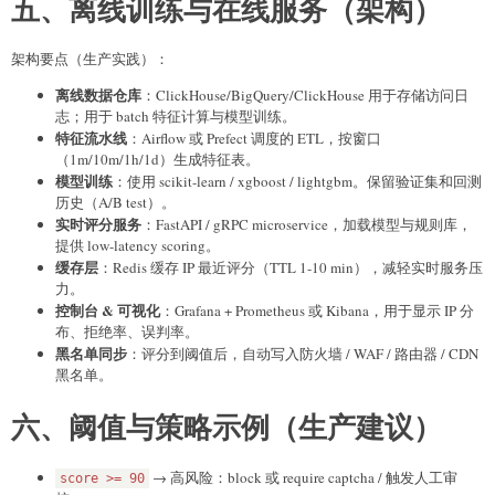
五、离线训练与在线服务（架构）
架构要点（生产实践）：
离线数据仓库
：ClickHouse/BigQuery/ClickHouse 用于存储访问日
志；用于 batch 特征计算与模型训练。
特征流水线
：Airflow 或 Prefect 调度的 ETL，按窗口
（1m/10m/1h/1d）生成特征表。
模型训练
：使用 scikit-learn / xgboost / lightgbm。保留验证集和回测
历史（A/B test）。
实时评分服务
：FastAPI / gRPC microservice，加载模型与规则库，
提供 low-latency scoring。
缓存层
：Redis 缓存 IP 最近评分（TTL 1-10 min），减轻实时服务压
力。
控制台 & 可视化
：Grafana + Prometheus 或 Kibana，用于显示 IP 分
布、拒绝率、误判率。
黑名单同步
：评分到阈值后，自动写入防火墙 / WAF / 路由器 / CDN
黑名单。
六、阈值与策略示例（生产建议）
→ 高风险：block 或 require captcha / 触发人工审
score >= 90