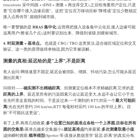
(traceroute 采中间跳 + rDNS + 测量 + 商业库交叉),之后给海量用户定位,只是
查"它在哪个接入边缘后面"。这把"定位百万移动目标"降维成"定位少数稳定
接入点再传导",能稳到城市级。
BRAS 集中化
唯一要警惕的是
:运营商把接入设备集中云化后,接入边缘可能
远离用户(整省几个点),这时要识别出来、降级到省级,别硬标城市。
4. 时延测量 + 基准点。
也就是 CBG / TBG 这类算法,适合做区域定位和交叉
验证。这一类的原理值得单独说,因为它常被误解。
测量的真相:延迟给的是"上界",不是距离
有人会问:网络速度不固定,延迟会被排队、绕路、抖动污染,怎么可能从延迟
测出距离?
确实测不出精确距离
问得对——
。但测量定位根本不求精确距离,它求的是
距离的上界
。延迟里所有的污染因素只会让延迟变大,永远不会让它小于光
最大可能距
在光纤里走直线的时间。于是反过来:一个测到的 RTT,对应一个
离
(光在光纤里约 200 km/ms,RTT 每毫秒对应约 100 km 的半径上界)。目
标"不可能比这更远"。
多个位置已知的基准点各给一个上界圆,目标在所有
有了上界,再用几招收紧:
圆的交集里
就近基准点
多次测量取最小值
(基准点越多交集越小);
约束最紧;
概率模型
滤掉瞬时拥塞;
(Spotter 等)直接从数据里学"延迟-距离"的真实分布,