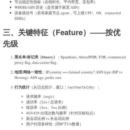
节点稳定性指标（在线时长、平均带宽、丢包率）
WHOIS/ASN 历史（是否属于家宽 ASN）
设备级信号（若有家庭节点 agent，可上报 CPU、OS、connected
SSIDs）
三、关键特征（Feature）——按优
先级
黑名单/标记类（binary）
：Spamhaus, AbuseIPDB, TOR, commercial
proxy flag, data-center flag.
地理/网络一致性
：IP.country == claimed country? ASN type (ISP vs
Hosting). ASN age, prefix size.
行为统计
（从日志统计，窗口：1m/10m/1h/24h）：
请求频率（req/s）
成功率（2xx / 总请求）
错误率（4xx、5xx 比例）
403/429 出现次数与频率（针对目标站点）
新会话比例 vs 长会话比例
用户代理多样性（同IP下UA数量）