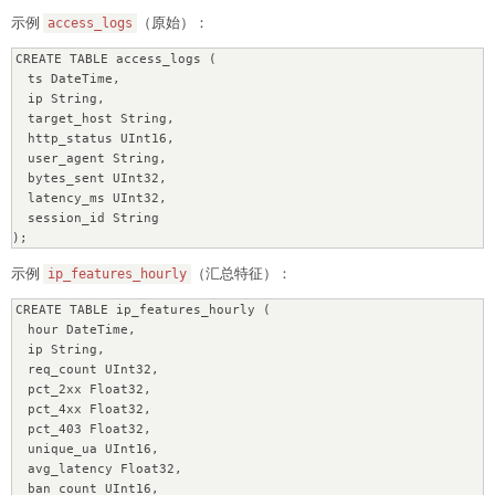
示例
（原始）：
access_logs
CREATE TABLE access_logs (

  ts DateTime,

  ip String,

  target_host String,

  http_status UInt16,

  user_agent String,

  bytes_sent UInt32,

  latency_ms UInt32,

  session_id String

示例
（汇总特征）：
ip_features_hourly
CREATE TABLE ip_features_hourly (

  hour DateTime,

  ip String,

  req_count UInt32,

  pct_2xx Float32,

  pct_4xx Float32,

  pct_403 Float32,

  unique_ua UInt16,

  avg_latency Float32,

  ban_count UInt16,
