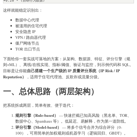
这样就能稳定识别出：
数据中心代理
被滥用的住宅代理
安全隐患 IP
VPN / 路由器代理
僵尸网络节点
TOR 出口节点
下面给你一套实战可落地的方案：从架构、数据源、特征、评分引擎（规
则+ML）、离线/在线实现、指标/阈值、验证与监控，到示例代码和 SQL。
自己搭建一个生产级的 IP 质量评分系统（IP Risk / IP
目标是让你能
Reputation）
，适用于住宅代理池、反欺诈或流量分级。
一、总体思路（两层架构）
把系统拆成两层，简单有效、便于迭代：
规则引擎（Rule-based）
— 快速拦截已知高风险（黑名单、TOR、
数据中心、Spamhaus 等）。低延迟、易解释，作为第一道防线。
评分引擎（Model-based）
— 将多个信号合并为综合评分（0-
100），可用简单的加权规则或机器学习（逻辑回归、GBDT）。