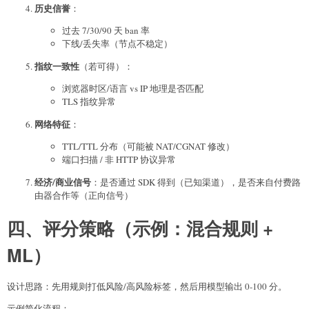
历史信誉
：
过去 7/30/90 天 ban 率
下线/丢失率（节点不稳定）
指纹一致性
（若可得）：
浏览器时区/语言 vs IP 地理是否匹配
TLS 指纹异常
网络特征
：
TTL/TTL 分布（可能被 NAT/CGNAT 修改）
端口扫描 / 非 HTTP 协议异常
经济/商业信号
：是否通过 SDK 得到（已知渠道），是否来自付费路
由器合作等（正向信号）
四、评分策略（示例：混合规则 +
ML）
设计思路：先用规则打低风险/高风险标签，然后用模型输出 0-100 分。
示例简化流程：