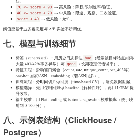
核。
→ 高风险：降权/限制速率/验证。
70 <= score < 90
→ 中风险：限速、观察、二次验证。
40 <= score < 70
→ 低风险：允许。
score < 40
阈值应基于业务容忍度与 A/B 实验不断调优。
七、模型与训练细节
标签（supervised）：用历史日志标注
（经常被目标站点封禁/
bad
大量 403/429/事务异常）与
（长期稳定低错误率）。
good
特征工程：滑动窗口聚合（count, rate, unique_count, pct_403等），
one-hot 国家/ASN，embedding（若ASN很多）。
训练流程：分时间切片做回测（time-based CV），避免数据泄漏。
模型选择：先用逻辑回归做 baseline（解释性好），再用 LGBM 提
升效果。
输出校准：用 Platt scaling 或 isotonic regression 校准概率（便于映
射到 0-100 分）。
八、示例表结构（ClickHouse /
Postgres）