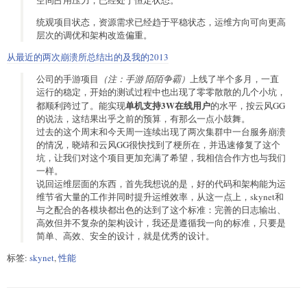
统观项目状态，资源需求已经趋于平稳状态，运维方向可向更高
层次的调优和架构改造偏重。
从最近的两次崩溃所总结出的及我的2013
公司的手游项目
（注：手游 陌陌争霸）
上线了半个多月，一直
运行的稳定，开始的测试过程中也出现了零零散散的几个小坑，
单机支持3W在线用户
都顺利跨过了。能实现
的水平，按云风GG
的说法，这结果出乎之前的预算，有那么一点小鼓舞。
过去的这个周末和今天周一连续出现了两次集群中一台服务崩溃
的情况，晓靖和云风GG很快找到了梗所在，并迅速修复了这个
坑，让我们对这个项目更加充满了希望，我相信合作方也与我们
一样。
说回运维层面的东西，首先我想说的是，好的代码和架构能为运
维节省大量的工作并同时提升运维效率，从这一点上，skynet和
与之配合的各模块都出色的达到了这个标准：完善的日志输出、
高效但并不复杂的架构设计，我还是遵循我一向的标准，只要是
简单、高效、安全的设计，就是优秀的设计。
标签:
skynet
,
性能