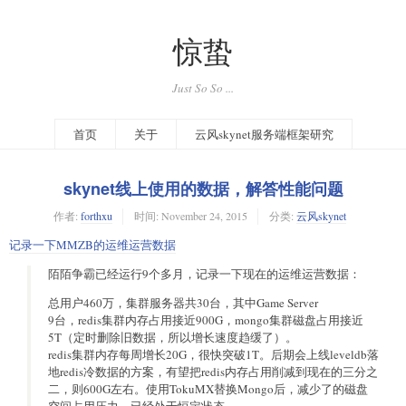
惊蛰
Just So So ...
首页
关于
云风skynet服务端框架研究
skynet线上使用的数据，解答性能问题
作者:
forthxu
时间:
November 24, 2015
分类:
云风skynet
记录一下MMZB的运维运营数据
陌陌争霸已经运行9个多月，记录一下现在的运维运营数据：
总用户460万，集群服务器共30台，其中Game Server
9台，redis集群内存占用接近900G，mongo集群磁盘占用接近
5T（定时删除旧数据，所以增长速度趋缓了）。
redis集群内存每周增长20G，很快突破1T。后期会上线leveldb落
地redis冷数据的方案，有望把redis内存占用削减到现在的三分之
二，则600G左右。使用TokuMX替换Mongo后，减少了的磁盘
空间占用压力，已经处于恒定状态。