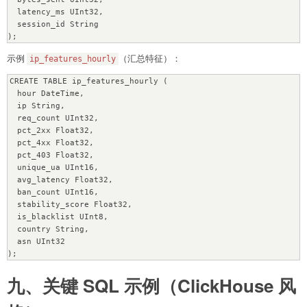
  latency_ms UInt32,

  session_id String

示例
（汇总特征）：
ip_features_hourly
CREATE TABLE ip_features_hourly (

  hour DateTime,

  ip String,

  req_count UInt32,

  pct_2xx Float32,

  pct_4xx Float32,

  pct_403 Float32,

  unique_ua UInt16,

  avg_latency Float32,

  ban_count UInt16,

  stability_score Float32,

  is_blacklist UInt8,

  country String,

  asn UInt32

九、关键 SQL 示例（ClickHouse 风