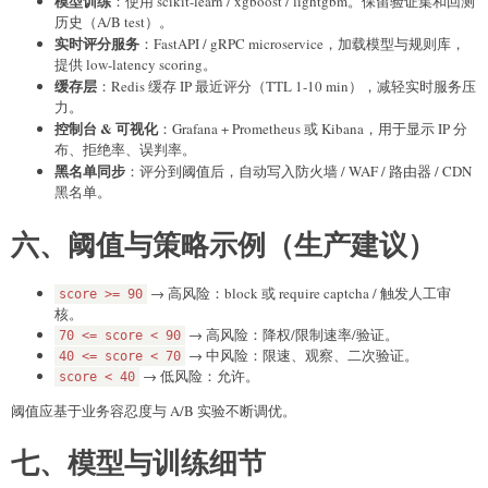
模型训练
：使用 scikit-learn / xgboost / lightgbm。保留验证集和回测
历史（A/B test）。
实时评分服务
：FastAPI / gRPC microservice，加载模型与规则库，
提供 low-latency scoring。
缓存层
：Redis 缓存 IP 最近评分（TTL 1-10 min），减轻实时服务压
力。
控制台 & 可视化
：Grafana + Prometheus 或 Kibana，用于显示 IP 分
布、拒绝率、误判率。
黑名单同步
：评分到阈值后，自动写入防火墙 / WAF / 路由器 / CDN
黑名单。
六、阈值与策略示例（生产建议）
→ 高风险：block 或 require captcha / 触发人工审
score >= 90
核。
→ 高风险：降权/限制速率/验证。
70 <= score < 90
→ 中风险：限速、观察、二次验证。
40 <= score < 70
→ 低风险：允许。
score < 40
阈值应基于业务容忍度与 A/B 实验不断调优。
七、模型与训练细节