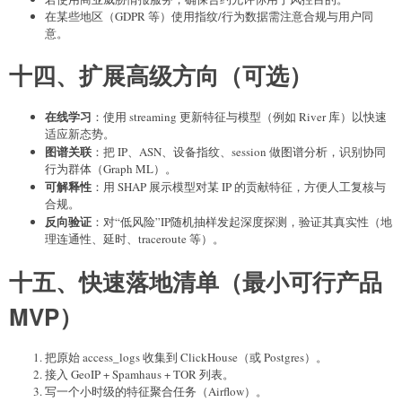
在某些地区（GDPR 等）使用指纹/行为数据需注意合规与用户同
意。
十四、扩展高级方向（可选）
在线学习
：使用 streaming 更新特征与模型（例如 River 库）以快速
适应新态势。
图谱关联
：把 IP、ASN、设备指纹、session 做图谱分析，识别协同
行为群体（Graph ML）。
可解释性
：用 SHAP 展示模型对某 IP 的贡献特征，方便人工复核与
合规。
反向验证
：对“低风险”IP随机抽样发起深度探测，验证其真实性（地
理连通性、延时、traceroute 等）。
十五、快速落地清单（最小可行产品
MVP）
把原始 access_logs 收集到 ClickHouse（或 Postgres）。
接入 GeoIP + Spamhaus + TOR 列表。
写一个小时级的特征聚合任务（Airflow）。