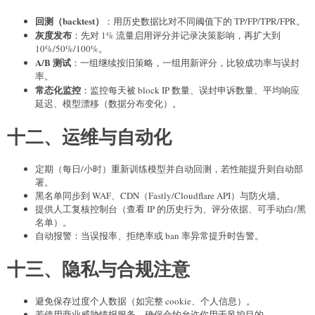
概率

    # calibration / mapping

回测（backtest）
：用历史数据比对不同阈值下的 TP/FP/TPR/FPR。
    score = int(round(p * 100))

灰度发布
：先对 1% 流量启用评分并记录决策影响，再扩大到
    # 再加上少量规则惩罚（示例）

10%/50%/100%。
    if ip_meta.get("asn_risk_score"):

A/B 测试
：一组继续按旧策略，一组用新评分，比较成功率与误封
        score = min(100, score + 
率。
int(ip_meta["asn_risk_score"] * 10))

常态化监控
：监控每天被 block IP 数量、误封申诉数量、平均响应
延迟、模型漂移（数据分布变化）。
十二、运维与自动化
定期（每日/小时）重新训练模型并自动回测，若性能提升则自动部
署。
黑名单同步到 WAF、CDN（Fastly/Cloudflare API）与防火墙。
提供人工复核控制台（查看 IP 的历史行为、评分依据、可手动白/黑
名单）。
自动报警：当误报率、拒绝率或 ban 率异常提升时告警。
十三、隐私与合规注意
避免保存过度个人数据（如完整 cookie、个人信息）。
若使用商业威胁情报服务，确保合约允许你用于风控目的。