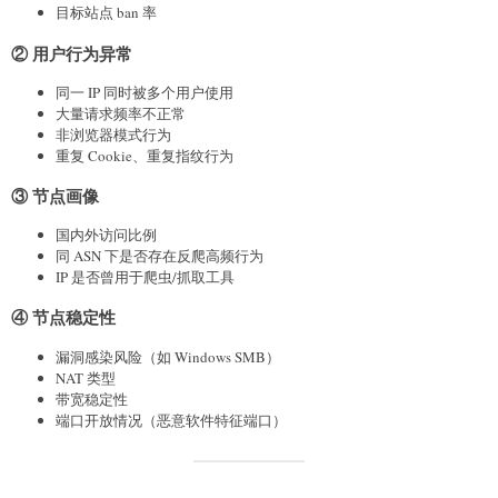
目标站点 ban 率
② 用户行为异常
同一 IP 同时被多个用户使用
大量请求频率不正常
非浏览器模式行为
重复 Cookie、重复指纹行为
③ 节点画像
国内外访问比例
同 ASN 下是否存在反爬高频行为
IP 是否曾用于爬虫/抓取工具
④ 节点稳定性
漏洞感染风险（如 Windows SMB）
NAT 类型
带宽稳定性
端口开放情况（恶意软件特征端口）