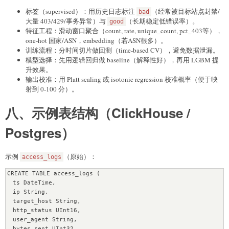
标签（supervised）：用历史日志标注
（经常被目标站点封禁/
bad
大量 403/429/事务异常）与
（长期稳定低错误率）。
good
特征工程：滑动窗口聚合（count, rate, unique_count, pct_403等），
one-hot 国家/ASN，embedding（若ASN很多）。
训练流程：分时间切片做回测（time-based CV），避免数据泄漏。
模型选择：先用逻辑回归做 baseline（解释性好），再用 LGBM 提
升效果。
输出校准：用 Platt scaling 或 isotonic regression 校准概率（便于映
射到 0-100 分）。
八、示例表结构（ClickHouse /
Postgres）
示例
（原始）：
access_logs
CREATE TABLE access_logs (

  ts DateTime,

  ip String,

  target_host String,

  http_status UInt16,

  user_agent String,

  bytes_sent UInt32,
