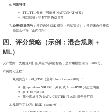
网络特征
：
TTL/TTL 分布（可能被 NAT/CGNAT 修改）
端口扫描 / 非 HTTP 协议异常
经济/商业信号
：是否通过 SDK 得到（已知渠道），是否来自付费路
由器合作等（正向信号）
四、评分策略（示例：混合规则 +
ML）
设计思路：先用规则打低风险/高风险标签，然后用模型输出 0-100 分。
示例简化流程：
规则判定 HIGH_RISK（立即 block / score=100）：
在 Spamhaus SBL/XBL 列表 或 AbuseIPDB 分超过阈值
在 TOR exit list
商业库标注为 DATA_CENTER 且 ASN 属于云厂商
规则判定 LOW_RISK（score=0）：