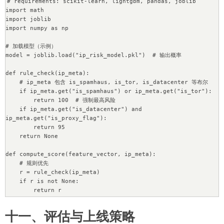
# requirements: scikit-learn, lightgbm, pandas, joblib

import math

import joblib

import numpy as np

# 加载模型（示例）

model = joblib.load("ip_risk_model.pkl")  # 输出概率

def rule_check(ip_meta):

    # ip_meta 包含 is_spamhaus, is_tor, is_datacenter 等布尔

    if ip_meta.get("is_spamhaus") or ip_meta.get("is_tor"):

        return 100  # 强制最高风险

    if ip_meta.get("is_datacenter") and 
ip_meta.get("is_proxy_flag"):

        return 95

    return None

def compute_score(feature_vector, ip_meta):

    # 规则优先

    r = rule_check(ip_meta)

    if r is not None:

        return r

    # 假设 feature_vector 已经是模型要求的数组

十一、评估与上线策略
    p = model.predict_proba([feature_vector])[0][1]  # 取正类