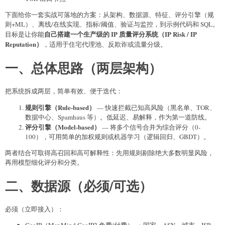
下面给你一套实战可落地的方案：从架构、数据源、特征、评分引擎（规
则+ML）、离线/在线实现、指标/阈值、验证与监控，到示例代码和 SQL。
自己搭建一个生产级的 IP 质量评分系统（IP Risk / IP
目标是让你能
Reputation）
，适用于住宅代理池、反欺诈或流量分级。
一、总体思路（两层架构）
把系统拆成两层，简单有效、便于迭代：
规则引擎（Rule-based）
— 快速拦截已知高风险（黑名单、TOR、
数据中心、Spamhaus 等）。低延迟、易解释，作为第一道防线。
评分引擎（Model-based）
— 将多个信号合并为综合评分（0-
100），可用简单的加权规则或机器学习（逻辑回归、GBDT）。
两者结合可取得高召回和高可解释性：先用规则剔除绝大多数明显风险，
再用模型细化评分和分类。
二、数据源（必须/可选）
必须（立即接入）：
GeoIP（MaxMind GeoIP2 免费/付费） → 国家、ASN、城市、ISP、