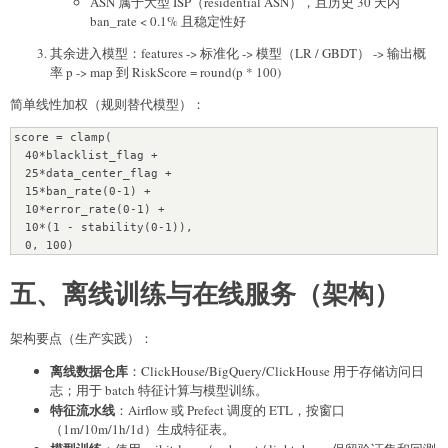
ASN 属于大型 ISP（residential ASN），且历史 30 天内
ban_rate < 0.1% 且稳定性好
其余进入模型：features -> 标准化 -> 模型（LR / GBDT） -> 输出概
率 p -> map 到 RiskScore = round(p * 100)
简单线性加权（规则替代模型）：
score = clamp(

  40*blacklist_flag + 

  25*data_center_flag + 

  15*ban_rate(0-1) + 

  10*error_rate(0-1) + 

  10*(1 - stability(0-1)),

五、离线训练与在线服务（架构）
架构要点（生产实践）：
离线数据仓库
：ClickHouse/BigQuery/ClickHouse 用于存储访问日
志；用于 batch 特征计算与模型训练。
特征流水线
：Airflow 或 Prefect 调度的 ETL，按窗口
（1m/10m/1h/1d）生成特征表。