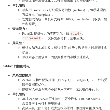
数据压缩和索引优化，支持高频采集（如每秒采样）。
单机性能
：
单实例 Prometheus 可处理数万指标（metrics），每秒处理百
万级样本（samples）。
官方测试表明，单机可支持 80-100 万 samples/sec（取决于硬
件和配置）。
查询能力
：
PromQL 提供强大的查询功能（如
、
rate()
），支持复杂分析，且响应快。
increase()
局限性
：
默认存储为本地磁盘，默认保留 15 天，数据量大时需清理或
扩展。
单机内存占用较高（因数据驻留内存以加速查询）。
Zabbix 的性能特点
关系型数据库
：
Zabbix 依赖外部数据库（如 MySQL、PostgreSQL），性能受
限于数据库优化。
数据写入和查询效率不如专用 TSDB，尤其在高并发下。
单机性能
：
单机 Zabbix Server 可支持约 1 万个设备（10,000 nodes），
采集频率 1 分钟时表现良好。
高频采集（如 1 秒）或大规模部署时，数据库可能成为瓶