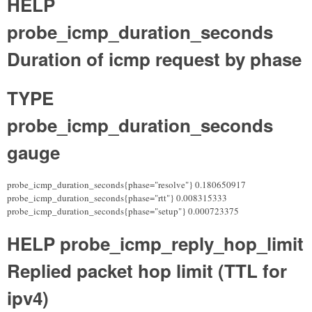
HELP
probe_icmp_duration_seconds
Duration of icmp request by phase
TYPE
probe_icmp_duration_seconds
gauge
probe_icmp_duration_seconds{phase="resolve"} 0.180650917
probe_icmp_duration_seconds{phase="rtt"} 0.008315333
probe_icmp_duration_seconds{phase="setup"} 0.000723375
HELP probe_icmp_reply_hop_limit
Replied packet hop limit (TTL for
ipv4)