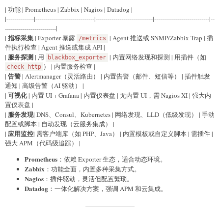
| 功能 | Prometheus | Zabbix | Nagios | Datadog |
|--------------|------------------------------|-----------------------------|----------------------------|--
--------------------------|
指标采集
|
| Exporter 暴露
| Agent 推送或 SNMP/Zabbix Trap | 插
/metrics
件执行检查 | Agent 推送或集成 API |
服务探测
|
| 用
| 内置网络发现和探测 | 用插件（如
blackbox_exporter
） | 内置服务检查 |
check_http
告警
|
| Alertmanager（灵活路由） | 内置告警（邮件、短信等） | 插件触发
通知 | 高级告警（AI 驱动） |
可视化
|
| 内置 UI + Grafana | 内置仪表盘 | 无内置 UI，需 Nagios XI | 强大内
置仪表盘 |
服务发现
|
| DNS、Consul、Kubernetes | 网络发现、LLD（低级发现） | 手动
配置或脚本 | 自动发现（云服务集成） |
应用监控
|
| 需客户端库（如 PHP、Java） | 内置模板或自定义脚本 | 需插件 |
强大 APM（代码级追踪） |
Prometheus
：依赖 Exporter 生态，适合动态环境。
Zabbix
：功能全面，内置多种采集方式。
Nagios
：插件驱动，灵活但配置繁琐。
Datadog
：一体化解决方案，强调 APM 和云集成。