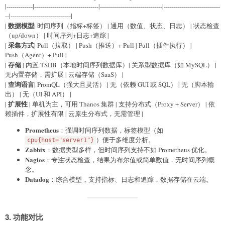
|-------------|--------------------------------|-------------------------------|----------------------------
--|------------------------------|
数据模型
|
| 时间序列（指标+标签） | 通用（数值、状态、日志） | 状态检查
（up/down） | 时间序列+日志+追踪 |
采集方式
|
| Pull（拉取） | Push（推送）+ Pull | Pull（插件执行） |
Push（Agent）+ Pull |
存储
|
| 内置 TSDB（本地时间序列数据库）| 关系型数据库（如 MySQL） |
无内置存储，需扩展 | 云端存储（SaaS） |
查询语言
|
| PromQL（强大且灵活） | 无（依赖 GUI 或 SQL） | 无（脚本输
出） | 无（UI 和 API） |
扩展性
|
| 单机为主，可用 Thanos 集群 | 支持分布式（Proxy + Server） | 依
赖插件，扩展性有限 | 云原生分布式，无需管理 |
Prometheus
：强调时间序列数据，标签模型（如
）便于多维度分析。
cpu{host="server1"}
Zabbix
：数据类型多样，但时间序列支持不如 Prometheus 优化。
Nagios
：专注状态检查，结果为布尔值或简单数值，无时间序列概
念。
Datadog
：综合模型，支持指标、日志和追踪，数据存储在云端。
3.
功能对比