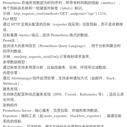
Prometheus 存储所有数据为时间序列，即带有时间戳的指标（metrics），
每个指标由名称和一组键值对标签（labels）标识。
示例：http_requests_total{method="GET", endpoint="/api"} 1234。
Pull 模型：
通过 HTTP 定期从配置的目标（exporter 或应用）拉取指标，而不是依赖推
送。
目标暴露 /metrics 端点，提供 Prometheus 格式的数据。
PromQL：
提供强大的查询语言（Prometheus Query Language），用于分析和聚合时
间序列数据。
示例：rate(http_requests_total[5m]) 计算每秒请求速率。
多维数据模型：
通过标签支持多维度分析，比如按服务、实例、环境等过滤数据。
内置告警：
通过 Alertmanager 组件处理告警，支持多种通知方式（如邮件、Slack、
Webhook）。
服务发现：
支持静态配置和动态服务发现（DNS、Consul、Kubernetes 等），适应云原
生环境。
架构组件
Prometheus Server：核心服务，负责拉取、存储和查询数据。
Exporters：辅助工具（如 node_exporter、blackbox_exporter），暴露目标
系统的指标。
Pushgateway：可选组件，用于支持短生命周期任务的指标推送。