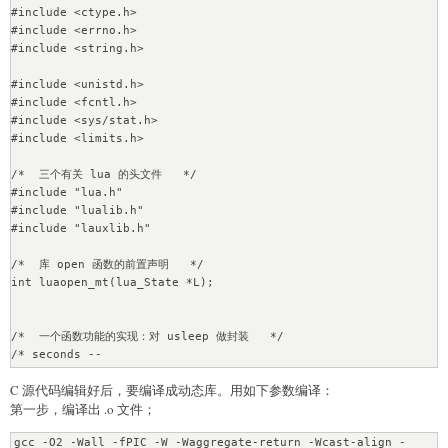
#include <ctype.h>

#include <errno.h>

#include <string.h>

#include <unistd.h>

#include <fcntl.h>

#include <sys/stat.h>

#include <limits.h>

/*  三个有关 lua 的头文件   */

#include "lua.h"

#include "lualib.h"

#include "lauxlib.h"

/*  库 open 函数的前置声明   */

int luaopen_mt(lua_State *L);

/*  一个函数功能的实现：对 usleep 做封装   */

/* seconds --

 * interval units -- */

C 源代码编辑好后，要编译成动态库。用如下参数编译：
static int mt_sleep(lua_State *L)

第一步，编译出 .o 文件；
{

   lua_Number interval = luaL_checknumber(L, 1);

gcc -O2 -Wall -fPIC -W -Waggregate-return -Wcast-align -
   lua_Number units = luaL_optnumber(L, 2, 1);
