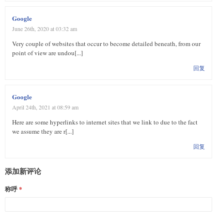
Google
June 26th, 2020 at 03:32 am
Very couple of websites that occur to become detailed beneath, from our
point of view are undou[...]
回复
Google
April 24th, 2021 at 08:59 am
Here are some hyperlinks to internet sites that we link to due to the fact
we assume they are r[...]
回复
添加新评论
称呼