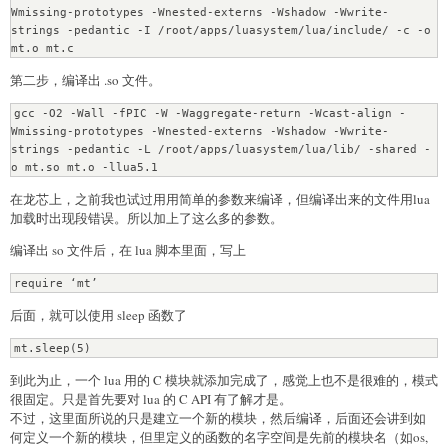
Wmissing-prototypes -Wnested-externs -Wshadow -Wwrite-
   usleep(1000000 * interval / units);

strings -pedantic -I /root/apps/luasystem/lua/include/ -c -o 
   return 0;

}

第二步，编译出 .so 文件。
/*  将定义的函数名集成到一个结构数组中去，建立 lua 中使用的方法名与 C 的函
数名的对应关系   */

gcc -O2 -Wall -fPIC -W -Waggregate-return -Wcast-align -
static const luaL_reg mt_lib[] = {

Wmissing-prototypes -Wnested-externs -Wshadow -Wwrite-
   {"sleep", mt_sleep},

strings -pedantic -L /root/apps/luasystem/lua/lib/ -shared -
   {0,0}

};

在龙芯上，之前我也试过用用简单的参数来编译，但编译出来的文件用lua
/*  库打开时的执行函数（相当于这个库的 main 函数），执行完这个函数后， 
加载时出现段错误。所以加上了这么多的参数。
lua 中就可以加载这个 so 库了   */

编译出 so 文件后，在 lua 脚本里面，写上
int luaopen_mt(lua_State *L)

{

   /*  把那个结构体数组注册到 mt （名字可自己取）库中去 */

   luaL_register(L, "mt", mt_lib);

后面，就可以使用 sleep 函数了
   return 1;

到此为止，一个 lua 用的 C 模块就添加完成了，感觉上也不是很难的，模式
很固定。只是首先要对 lua 的 C API 有了解才是。
不过，这里面所说的只是建立一个新的模块，然后编译，后面还会讲到如
何定义一个新的模块，但里定义的函数的名字空间是先前的模块名（如os,