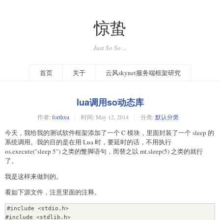
惊蛰
Just So So ...
首页
关于
云风skynet服务端框架研究
lua调用so动态库
作者:
forthxu
时间:
May 12, 2014
分类:
默认分类
今天，我给我的测试软件框架添加了一个 C 模块，里面封装了一个 sleep 的
系统调用。我的目的是在用 Lua 时，要延时的话，不用执行
os.execute("sleep 5") 之类的蹩脚语句，而替之以 mt.sleep(5) 之类的就行
了。
我是这样来做到的。
看如下源文件，注意里面的注释。
#include <stdio.h>

#include <stdlib.h>
