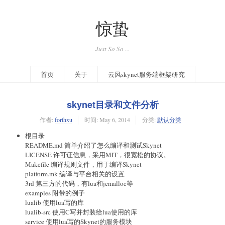
惊蛰
Just So So ...
首页
关于
云风skynet服务端框架研究
skynet目录和文件分析
作者:
forthxu
时间:
May 6, 2014
分类:
默认分类
根目录
README.md 简单介绍了怎么编译和测试Skynet
LICENSE 许可证信息，采用MIT，很宽松的协议。
Makefile 编译规则文件，用于编译Skynet
platform.mk 编译与平台相关的设置
3rd 第三方的代码，有lua和jemalloc等
examples 附带的例子
lualib 使用lua写的库
lualib-src 使用C写并封装给lua使用的库
service 使用lua写的Skynet的服务模块