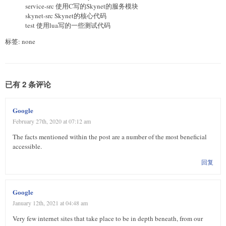
service-src 使用C写的Skynet的服务模块
skynet-src Skynet的核心代码
test 使用lua写的一些测试代码
标签: none
已有 2 条评论
Google
February 27th, 2020 at 07:12 am
The facts mentioned within the post are a number of the most beneficial
accessible.
回复
Google
January 12th, 2021 at 04:48 am
Very few internet sites that take place to be in depth beneath, from our