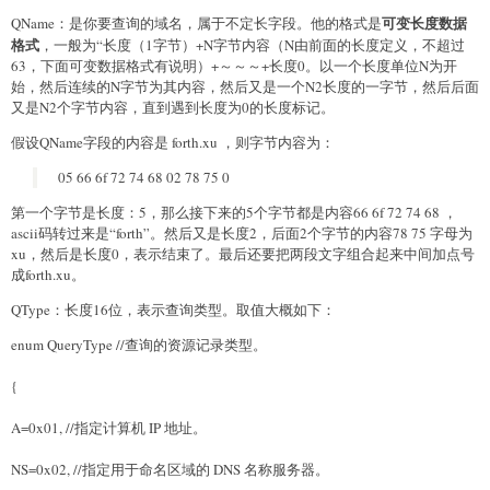
可变长度数据
QName：是你要查询的域名，属于不定长字段。他的格式是
格式
，一般为“长度（1字节）+N字节内容（N由前面的长度定义，不超过
63，下面可变数据格式有说明）+～～～+长度0。以一个长度单位N为开
始，然后连续的N字节为其内容，然后又是一个N2长度的一字节，然后后面
又是N2个字节内容，直到遇到长度为0的长度标记。
假设QName字段的内容是 forth.xu ，则字节内容为：
05 66 6f 72 74 68 02 78 75 0
第一个字节是长度：5，那么接下来的5个字节都是内容66 6f 72 74 68 ，
ascii码转过来是“forth”。然后又是长度2，后面2个字节的内容78 75 字母为
xu，然后是长度0，表示结束了。最后还要把两段文字组合起来中间加点号
成forth.xu。
QType：长度16位，表示查询类型。取值大概如下：
enum QueryType //查询的资源记录类型。
{
A=0x01, //指定计算机 IP 地址。
NS=0x02, //指定用于命名区域的 DNS 名称服务器。